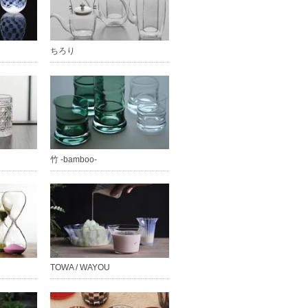
ちろり
竹 -bamboo-
TOWA / WAYOU