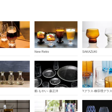
New Retro
SAKAZUKI
舫-もやい- 森正洋
Yグラス-柳宗理グラス