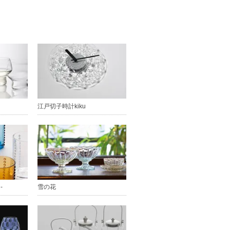
江戸切子時計kiku
-
雪の花