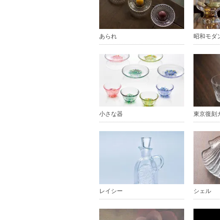
あられ
昭和モダ
小さな器
東京復刻ガ
レイシー
シェル