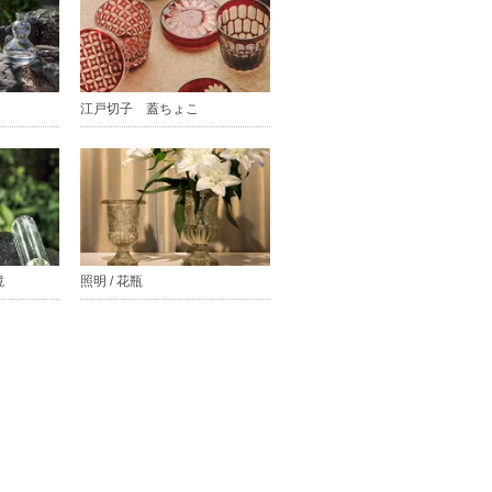
江戸切子 蓋ちょこ
鏡
照明 / 花瓶