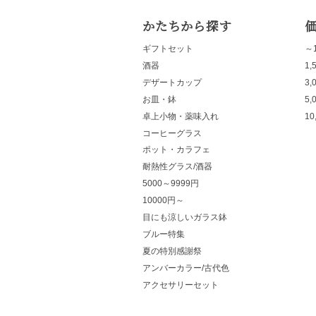
かたちから探す
ギフトセット
～1
酒器
1,
デザートカップ
3,
お皿・鉢
5,
卓上小物・薬味入れ
10
コーヒーグラス
ポット・カラフェ
耐熱性グラス/酒器
5000～9999円
10000円～
目にも涼しいガラス鉢
ブルー特集
夏の特別感謝祭
アンバーカラー/古代色
アクセサリーセット