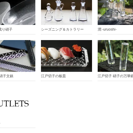
成り硝子
シーズニング＆カトラリー
潤 -uruoshi-
 硝子文鎮
江戸切子の板皿
江戸切子 硝子の万華
S