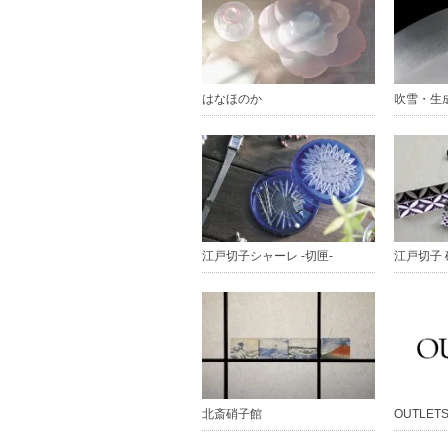
はなほのか
吹雪・生
江戸切子シャーレ -切匣-
江戸切子
北斎硝子館
OUTLET