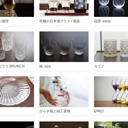
ン珈琲
究極の日本酒グラス / 酒器
花蕾 -karai-
ラス BRUNCH
綾 -aya-
カゴメ
がらす瓶と細工置物
砂時計