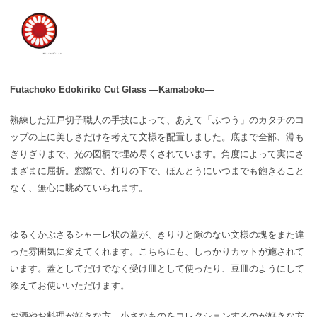
Futachoko Edokiriko Cut Glass ―Kamaboko―
熟練した江戸切子職人の手技によって、あえて「ふつう」のカタチのコ
ップの上に美しさだけを考えて文様を配置しました。
底まで全部、淵も
ぎりぎりまで、光の図柄で埋め尽くされています。
角度によって実にさ
まざまに屈折。窓際で、灯りの下で、ほんとうにいつまでも飽きること
なく、無心に眺めていられます。
ゆるくかぶさるシャーレ状の蓋が、きりりと隙のない文様の塊をまた違
った雰囲気に変えてくれます。
こちらにも、しっかりカットが施されて
います。
蓋としてだけでなく受け皿として使ったり、豆皿のようにして
添えてお使いいただけます。
お酒やお料理が好きな方、小さなものをコレクションするのが好きな方