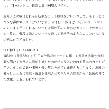
に。
プレゼントにも最適な専用桐箱入りです。
蓋ちょこの柄はどれも伝統的なカット紋様をアレンジして、ちょっとモ
ダンな雰囲気に仕上げています。
”かまぼこ”紋様は、切子のグラスの下
の方によく用いられる、いつもは縁の下の力持ちなカット。
そのカット
を主役に、普段は残さないフチを残して窓格子のようなロマンたっぷり
の柄に仕立てました。
江戸切子｜EDO KIRIKO
1834年（天保5年）に江戸大伝馬町のビードロ屋、加賀谷久兵衛が金剛
砂を用いてガラスに彫刻を施したのが始まりといわれる日本のカットガ
ラス。
多くの災難や困難と長い年月を経ても途絶えることなく、庶民の
暮らしとともに模様・用途を発展させてきたその歴史から「庶民の育て
た文化」ともいわれています。