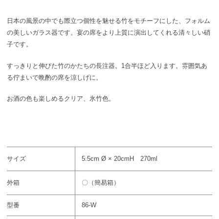
日本の風景の中でも際立つ個性を魅せる竹をモチーフにした、フォルム
の美しいガラス器です。宴の席をより上質に演出してくれる清々しい硝
子です。
すっきりと伸びた竹のかたちの長注器。1合半ほど入ります。
雰囲気あ
る佇まいで晩酌の席を涼しげに。
お酒の色も楽しめるクリア、氷竹色。
サイズ
5.5cm Ø × 20cmH 270ml
外箱
〇（簡易箱）
型番
86-W