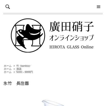
ホーム
>
竹 -bamboo-
ホーム
>
酒器
ホーム
>
5000～9999円
氷竹 長注器